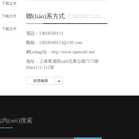
下載文件
作，推進(jìn)數(shù)字化轉(zhuǎn)型升級
聯(lián)系方式
下載文件
CONTACT US
(jí)
下載文件
電話：13818569113
郵箱：
13818569113
@139.com
網(wǎng)址：http://www.openxml.net/
地址：上海青浦區(qū)北青公路7171號
(hào)111-112室
友情鏈接
友情鏈接
內(nèi)搜索