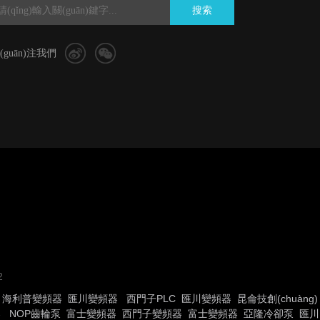
搜索
(guān)注我們
2
海利普變頻器
匯川變頻器
西門子PLC
匯川變頻器
昆侖技創(chuàng)
器
NOP齒輪泵
富士變頻器
西門子變頻器
富士變頻器
亞隆冷卻泵
匯川