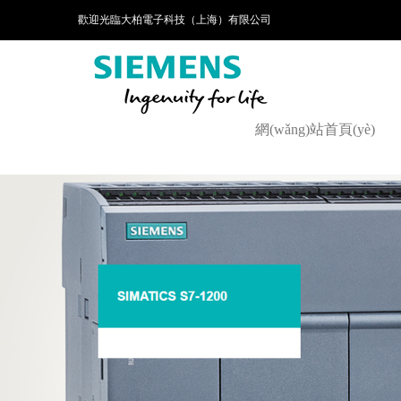
歡迎光臨大柏電子科技（上海）有限公司
網(wǎng)站首頁(yè)