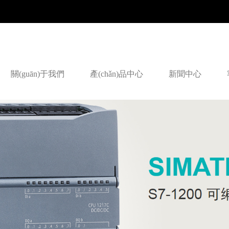
關(guān)于我們
產(chǎn)品中心
新聞中心