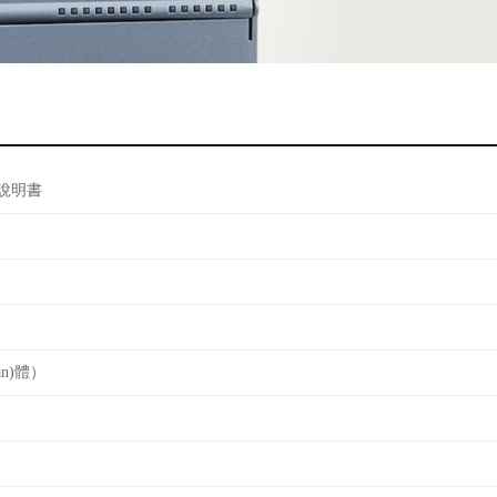
安裝說明書
ǎn)體）