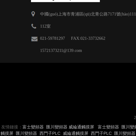
中國(guó)上海市青浦區(qū)北青公路7171號(hào)111
112室
021-59781297 FAX:021-33732662
15721373211
@139.com
友情鏈接：
富士變頻器
匯川變頻器
威綸通觸摸屏
富士變頻器
匯川變
觸摸屏
匯川變頻器
西門子PLC
威綸通觸摸屏
西門子PLC
匯川變頻器