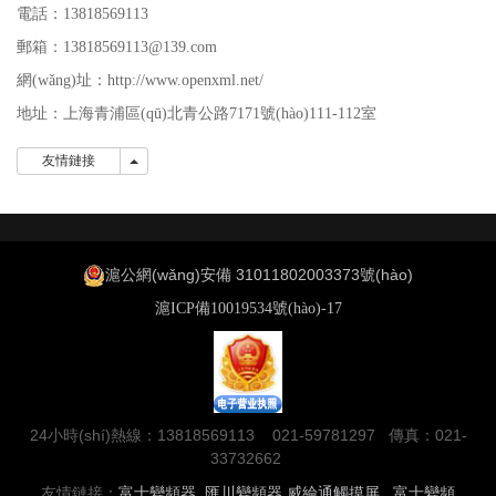
電話：13818569113
郵箱：
13818569113
@139.com
網(wǎng)址：http://www.openxml.net/
地址：上海青浦區(qū)北青公路7171號(hào)111-112室
友情鏈接
友情鏈接
滬公網(wǎng)安備 31011802003373號(hào)
滬ICP備10019534號(hào)-17
24小時(shí)熱線：13818569113 021-59781297 傳真：021-
33732662
友情鏈接：
富士變頻器
匯川變頻器
威綸通觸摸屏
富士變頻