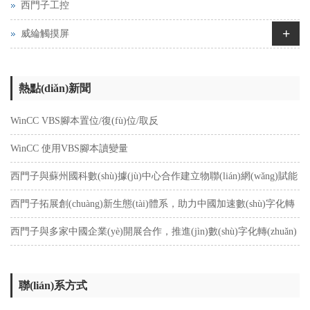
西門子工控
+
威綸觸摸屏
熱點(diǎn)新聞
WinCC VBS腳本置位/復(fù)位/取反
WinCC 使用VBS腳本讀變量
西門子與蘇州國科數(shù)據(jù)中心合作建立物聯(lián)網(wǎng)賦能
平臺(tái)
西門子拓展創(chuàng)新生態(tài)體系，助力中國加速數(shù)字化轉
(zhuǎn)型
西門子與多家中國企業(yè)開展合作，推進(jìn)數(shù)字化轉(zhuǎn)
型升級(jí)
聯(lián)系方式