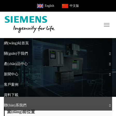
English
中文版
Toggl
naviga
網(wǎng)站首頁
關(guān)于我們
產(chǎn)品中心
新聞中心
客戶案例
資料下載
聯(lián)系我們
當(dāng)前位置